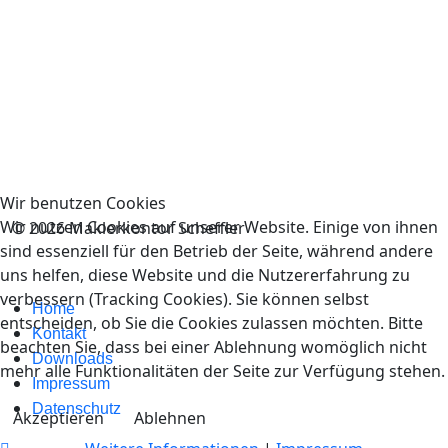
Wir benutzen Cookies
Wir nutzen Cookies auf unserer Website. Einige von ihnen
© 2026 Maklerkontor Scheffler
sind essenziell für den Betrieb der Seite, während andere
uns helfen, diese Website und die Nutzererfahrung zu
verbessern (Tracking Cookies). Sie können selbst
Home
entscheiden, ob Sie die Cookies zulassen möchten. Bitte
Kontakt
beachten Sie, dass bei einer Ablehnung womöglich nicht
Downloads
mehr alle Funktionalitäten der Seite zur Verfügung stehen.
Impressum
Datenschutz
Akzeptieren
Ablehnen