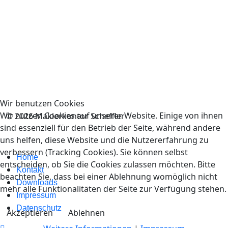
Wir benutzen Cookies
Wir nutzen Cookies auf unserer Website. Einige von ihnen
© 2026 Maklerkontor Scheffler
sind essenziell für den Betrieb der Seite, während andere
uns helfen, diese Website und die Nutzererfahrung zu
verbessern (Tracking Cookies). Sie können selbst
Home
entscheiden, ob Sie die Cookies zulassen möchten. Bitte
Kontakt
beachten Sie, dass bei einer Ablehnung womöglich nicht
Downloads
mehr alle Funktionalitäten der Seite zur Verfügung stehen.
Impressum
Datenschutz
Akzeptieren
Ablehnen