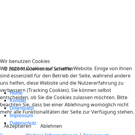
Wir benutzen Cookies
Wir nutzen Cookies auf unserer Website. Einige von ihnen
© 2026 Maklerkontor Scheffler
sind essenziell für den Betrieb der Seite, während andere
uns helfen, diese Website und die Nutzererfahrung zu
verbessern (Tracking Cookies). Sie können selbst
Home
entscheiden, ob Sie die Cookies zulassen möchten. Bitte
Kontakt
beachten Sie, dass bei einer Ablehnung womöglich nicht
Downloads
mehr alle Funktionalitäten der Seite zur Verfügung stehen.
Impressum
Datenschutz
Akzeptieren
Ablehnen