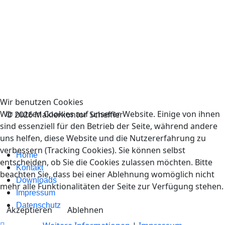
Wir benutzen Cookies
Wir nutzen Cookies auf unserer Website. Einige von ihnen
© 2026 Maklerkontor Scheffler
sind essenziell für den Betrieb der Seite, während andere
uns helfen, diese Website und die Nutzererfahrung zu
verbessern (Tracking Cookies). Sie können selbst
Home
entscheiden, ob Sie die Cookies zulassen möchten. Bitte
Kontakt
beachten Sie, dass bei einer Ablehnung womöglich nicht
Downloads
mehr alle Funktionalitäten der Seite zur Verfügung stehen.
Impressum
Datenschutz
Akzeptieren
Ablehnen