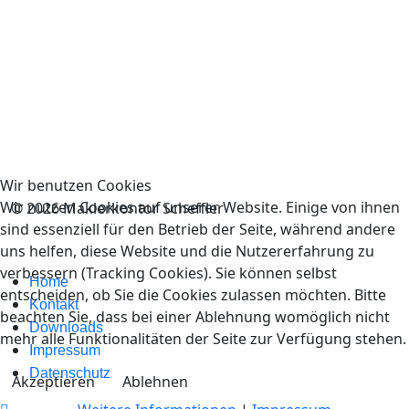
Wir benutzen Cookies
Wir nutzen Cookies auf unserer Website. Einige von ihnen
© 2026 Maklerkontor Scheffler
sind essenziell für den Betrieb der Seite, während andere
uns helfen, diese Website und die Nutzererfahrung zu
verbessern (Tracking Cookies). Sie können selbst
Home
entscheiden, ob Sie die Cookies zulassen möchten. Bitte
Kontakt
beachten Sie, dass bei einer Ablehnung womöglich nicht
Downloads
mehr alle Funktionalitäten der Seite zur Verfügung stehen.
Impressum
Datenschutz
Akzeptieren
Ablehnen